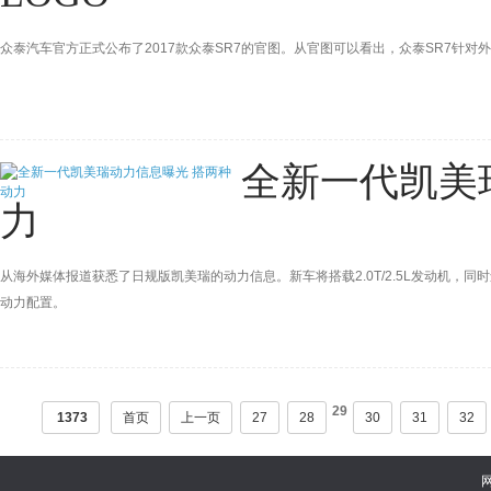
众泰汽车官方正式公布了2017款众泰SR7的官图。从官图可以看出，众泰SR7针对外观
全新一代凯美
力
从海外媒体报道获悉了日规版凯美瑞的动力信息。新车将搭载2.0T/2.5L发动机
动力配置。
29
1373
首页
上一页
27
28
30
31
32