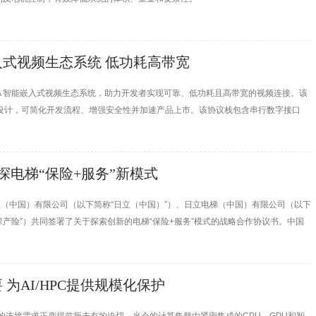
式视频生态系统 低功耗高带宽
rFire® FPGA 智能嵌入式视频生态系统，助力开发者实现可靠、低功耗且高带宽的视频连接。该
考设计，可简化开发流程、增强安全性并加速产品上市。该协议栈包含串行数字接口
s™（CXP™）板卡，可为医疗诊断、低延迟成像及智能系统实时摄像头连
探电梯“保险+服务”新模式
日立（中国）有限公司（以下简称“日立（中国）”）、日立电梯（中国）有限公司（以下
保产险”）共同签署了关于探索创新的电梯“保险+服务”模式的战略合作协议书。中国
国总代表明田笃弥，日立（中国）副总经理前川广树，日立电梯（上海）总经理陈炜
为AI/HPC提供规模化保护