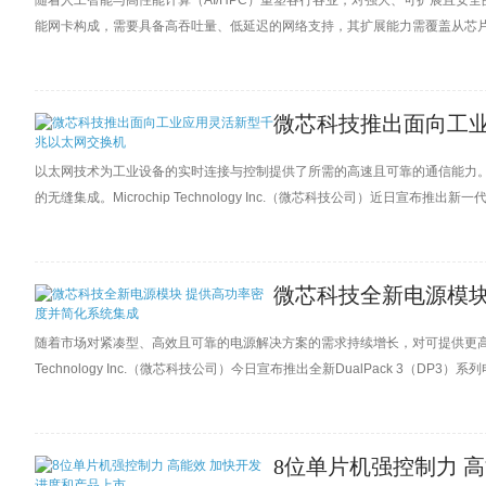
随着人工智能与高性能计算（AI/HPC）重塑各行各业，对强大、可扩展且安
能网卡构成，需要具备高吞吐量、低延迟的网络支持，其扩展能力需覆盖从芯
微芯科技推出面向工
以太网技术为工业设备的实时连接与控制提供了所需的高速且可靠的通信能力。
的无缝集成。Microchip Technology Inc.（微芯科技公司）近日宣布推
提供最高可靠性与灵活性。
微芯科技全新电源模块
随着市场对紧凑型、高效且可靠的电源解决方案的需求持续增长，对可提供更高功率
Technology Inc.（微芯科技公司）今日宣布推出全新DualPack 3（DP
款产品，额定电流范围300–900A，旨在满足市场对紧凑、经济高效且简化
8位单片机强控制力 