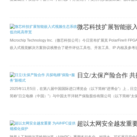
微芯科技扩展智能嵌入
Microchip Technology Inc.（微芯科技公司）今日宣布扩展其 Pola
嵌入式视觉解决方案协议栈整合了硬件评估工具包、开发工具、IP 内核及参
（SDI）接收（Rx）与传输（Tx）IP 内核，以及一款四通道CoaXPres
日立/太保产险合作 共
2025年11月5日，在第八届中国国际进口博览会（以下简称“进博会”）上，
简称“日立电梯（中国）”）与中国太平洋财产保险股份有限公司（以下简称“太
太保集团副总裁、太保产险董事长俞斌，太保产险副总经理李超，日立集团中
桥，日立电梯（中国）营业部长何粲宇等三方公司代表出席本次签约仪式
超以太网安全越发重要 