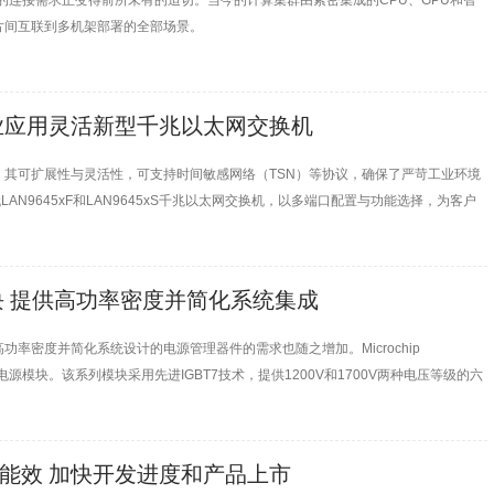
全的连接需求正变得前所未有的迫切。当今的计算集群由紧密集成的CPU、GPU和智
片间互联到多机架部署的全部场景。
业应用灵活新型千兆以太网交换机
其可扩展性与灵活性，可支持时间敏感网络（TSN）等协议，确保了严苛工业环境
出新一代LAN9645xF和LAN9645xS千兆以太网交换机，以多端口配置与功能选择，为客户
 提供高功率密度并简化系统集成
密度并简化系统设计的电源管理器件的需求也随之增加。Microchip
3）系列电源模块。该系列模块采用先进IGBT7技术，提供1200V和1700V两种电压等级的六
的电源转换器解决方案的日益增长需求。
高能效 加快开发进度和产品上市