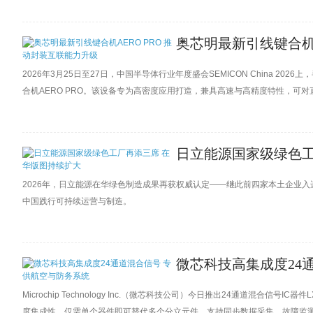
奥芯明最新引线键合机A
2026年3月25日至27日，中国半导体行业年度盛会SEMICON China 2
合机AERO PRO。该设备专为高密度应用打造，兼具高速与高精度特性，可对直
测与预测性维护功能，可优化设备性能，并无缝融入智能制造环境。
日立能源国家级绿色工
2026年，日立能源在华绿色制造成果再获权威认定——继此前四家本土企业
中国践行可持续运营与制造。
微芯科技高集成度24
Microchip Technology Inc.（微芯科技公司）今日推出24通道混合信
度集成性，仅需单个器件即可替代多个分立元件，支持同步数据采集、故障监