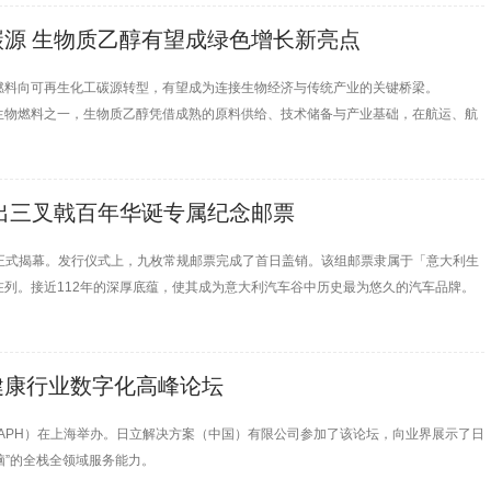
源 生物质乙醇有望成绿色增长新亮点
燃料向可再生化工碳源转型，有望成为连接生物经济与传统产业的关键桥梁。
体生物燃料之一，生物质乙醇凭借成熟的原料供给、技术储备与产业基础，在航运、航
出三叉戟百年华诞专属纪念邮票
马正式揭幕。发行仪式上，九枚常规邮票完成了首日盖销。该组邮票隶属于「意大利生
列。接近112年的深厚底蕴，使其成为意大利汽车谷中历史最为悠久的汽车品牌。
罗里奥（Targa Florio）赛事斩获桂冠至今，铸就赛道世纪传奇的光辉时刻。
健康行业数字化高峰论坛
，CIAPH）在上海举办。日立解决方案（中国）有限公司参加了该论坛，向业界展示了日
脑”的全栈全领域服务能力。