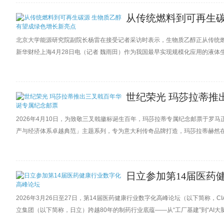
从传统燃料到可再生碳
北京大学能源研究院副院长杨雷在接受记者采访时表示，生物质乙醇正从传统
新华财经上海4月28日电（记者 魏雨田）作为我国最早实现规模化应用的液
空、化工三大领域展现出巨大应用潜力。
世纪荣光 玛莎拉蒂推
2026年4月10日，为致敬三叉戟徽标诞生百年，玛莎拉蒂专属纪念邮票于罗
产与经济体系卓越典范」主题系列，专为意大利传奇品牌打造，玛莎拉蒂赫然在
2026 年，对品牌而言意义非凡，不单是三叉戟徽标问世百年，也是品牌自塔加·费
日立参加第14届医药
2026年3月26日至27日，第14届医药健康行业数字化高峰论坛（以下简称
立集团（以下简称，日立）跨越80年的制药行业底蕴——从“工厂基建”到“AI大