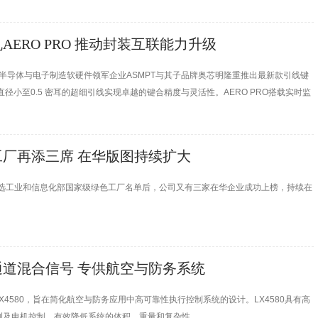
ERO PRO 推动封装互联能力升级
026上，半导体与电子制造软硬件领军企业ASMPT与其子品牌奥芯明隆重推出最新款引线键
径小至0.5 密耳的超细引线实现卓越的键合精度与灵活性。AERO PRO搭载实时监
厂再添三席 在华版图持续扩大
入选工业和信息化部国家级绿色工厂名单后，公司又有三家在华企业成功上榜，持续在
通道混合信号 专供航空与防务系统
号IC器件LX4580，旨在简化航空与防务应用中高可靠性执行控制系统的设计。LX4580具有高
测及电机控制，有效降低系统的体积、重量和复杂性。