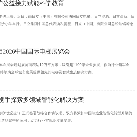
沪公益接力赋能科学教育
动接力走进上海。近日，由日立（中国）有限公司协同日立电梯、日立能源、日立高新、日
区圆沙小学举行。日立集团中国总代表汤次善麿、日立（中国）有限公司总经理蛎崎忠
源和STEAM*1科学课程直接送入课堂。
2026中国国际电梯展览会
。本次展会规划展览面积达12万平方米，吸引超1100家企业参展。作为行业领军企
，持续为全球城市发展提供领先的电梯及智慧生态解决方案。
 携手探索多领域智能化解决方案
称“优必选”）正式签署战略合作协议书。双方将紧扣中国制造业智能化转型升级的
制造场景中的应用，助力行业实现高质量发展。