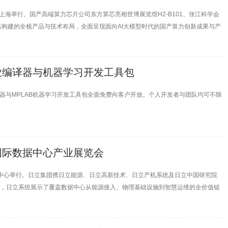
20日在上海举行。国产高端算力芯片公司东方算芯亮相世博展览馆H2-B101、张江科学会
生态构建的全栈产品与技术布局，全面呈现面向AI大模型时代的国产算力创新成果与产
业编译器与机器学习开发工具包
® XC专业编译器与MPLAB机器学习开发工具包全面免费向客户开放。个人开发者与团队均可不限
。
国际数据中心产业展览会
博览中心举行。日立集团携日立能源、日立高新技术、日立产机系统及日立中国研究院
”这一主题，日立系统展示了覆盖数据中心从能源接入、物理基础设施到智慧运维的全价值链