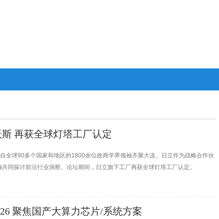
沃斯 再获全球灯塔工厂认定
主题，吸引来自全球90多个国家和地区的1800余位政商学界领袖齐聚大连。日立作为战略合作伙
袖共同探讨前沿行业洞察。论坛期间，日立旗下工厂再获全球灯塔工厂认定。
026 聚焦国产大算力芯片/系统方案