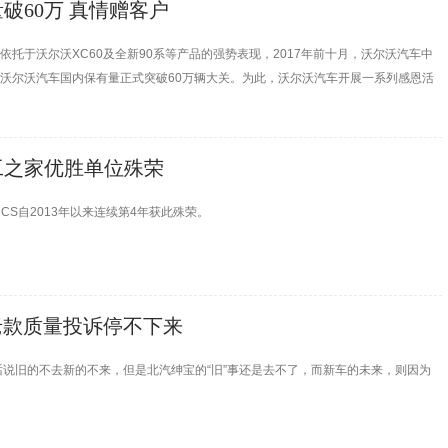
破60万 真情赠客户
依托于沃尔沃XC60及全新90系等产品的强势表现，2017年前十月，沃尔沃汽车中
攀升，沃尔沃汽车国内保有量正式突破60万辆大关。为此，沃尔沃汽车开展一系列感恩活
工之家优胜单位殊荣
S自2013年以来连续第4年获此殊荣。
 老款质量投诉停不下来
话说旧的不去新的不来，但是北汽绅宝的“旧”事还是去不了，而新车的未来，则因为