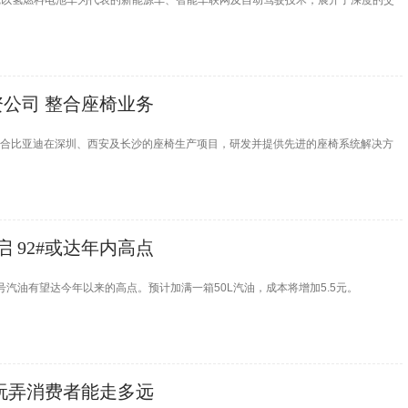
绕以氢燃料电池车为代表的新能源车、智能车联网及自动驾驶技术，展开了深度的交
公司 整合座椅业务
整合比亚迪在深圳、西安及长沙的座椅生产项目，研发并提供先进的座椅系统解决方
启 92#或达年内高点
号汽油有望达今年以来的高点。预计加满一箱50L汽油，成本将增加5.5元。
 玩弄消费者能走多远