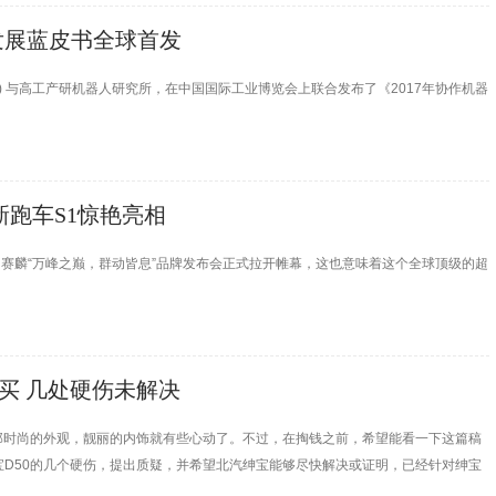
业发展蓝皮书全球首发
obots) 与高工产研机器人研究所，在中国国际工业博览会上联合发布了《2017年协作机器
新跑车S1惊艳亮相
念，赛麟“万峰之巅，群动皆息”品牌发布会正式拉开帷幕，这也意味着这个全球顶级的超
敢买 几处硬伤未解决
看到那时尚的外观，靓丽的内饰就有些心动了。不过，在掏钱之前，希望能看一下这篇稿
D50的几个硬伤，提出质疑，并希望北汽绅宝能够尽快解决或证明，已经针对绅宝