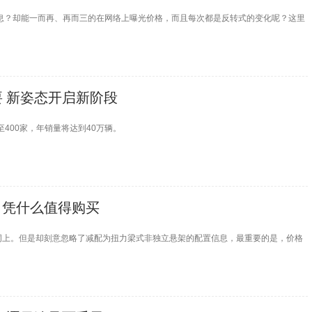
息？却能一而再、再而三的在网络上曝光价格，而且每次都是反转式的变化呢？这里
要 新姿态开启新阶段
至400家，年销量将达到40万辆。
后 凭什么值得购买
词上。但是却刻意忽略了减配为扭力梁式非独立悬架的配置信息，最重要的是，价格