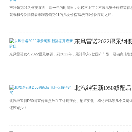
吉利领克01为何要在面世后一年的时间里，迟迟不上市？不展示安全碰撞等信
就来和各位消费者来聊聊领克01的几次价格“曝光”和价位浮动之迷。
东风雷诺2022愿景纲
东风雷诺发布2022愿景纲要，到2022年，累计导入9款国产车型，经销商店增
北汽绅宝新D50减配
北汽绅宝新D50将宣传重点放在了外观变化、配置变化、模仿奔驰等几个关键
还没减少！