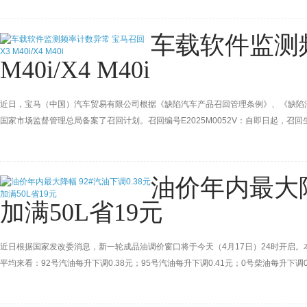
车载软件监测
M40i/X4 M40i
近日，宝马（中国）汽车贸易有限公司根据《缺陷汽车产品召回管理条例》、《缺陷
国家市场监督管理总局备案了召回计划。召回编号E2025M0052V：自即日起，召回生产日
1291辆；生产日期从2022年3月14日至2024年7月26日的部分进口X3 M40i汽车，共
油价年内最大降幅
加满50L省19元
近日根据国家发改委消息，新一轮成品油调价窗口将于今天（4月17日）24时开启。
平均来看：92号汽油每升下调0.38元；95号汽油每升下调0.41元；0号柴油每升下调
元。