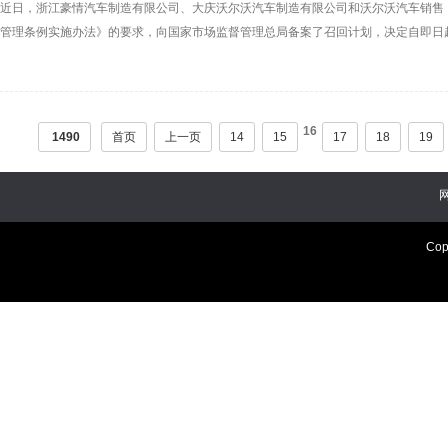
近日，浙江豪情汽车制造有限公司、大庆沃尔沃汽车制造有限公司和沃尔沃汽车销售
管理条例实施办法》的要求，向国家市场监督管理总局备案了召回计划，决定自即日起召
电式混合动力-短续航S90汽车，共计4544辆；部分国产插电式混合动力-短续航S60汽
辆。
16
1490
首页
上一页
14
15
17
18
19
Cop