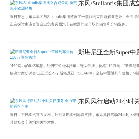
东风/Stellantis
近日获悉，东风集团与Stellantis集团签署了一项非约束性谅解备忘录，
正在探讨由该合资企业负责岚图汽车在欧洲约定市场的销售和分销业务。
斯堪尼亚全新Super
“460马力的6×2车型，配侧帘式厢体挂车，连头带挂，价格110万元。”斯堪尼
解决方案研讨会”上正式公布了斯堪尼亚（SCANIA）全新中置轴列车价格。
为大家创收更多，运营成本也更低。
东风风行启动24小时
近日，东风柳汽官方发布，针对近期柳州地震灾情，东风风行启动24小时关怀服
其他社会车辆均为关怀对象。