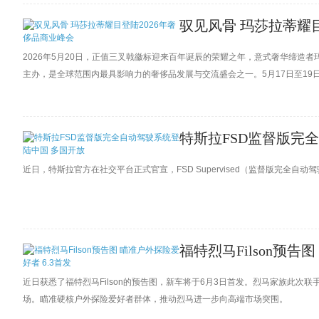
驭见风骨 玛莎拉蒂耀目
2026年5月20日，正值三叉戟徽标迎来百年诞辰的荣耀之年，意式奢华缔造
主办，是全球范围内最具影响力的奢侈品发展与交流盛会之一。5月17日至1
当代奢华的演进脉络与方向。
特斯拉FSD监督版完
近日，特斯拉官方在社交平台正式官宣，FSD Supervised（监督版完全
福特烈马Filson预告
近日获悉了福特烈马Filson的预告图，新车将于6月3日首发。烈马家族此次联手西
场。瞄准硬核户外探险爱好者群体，推动烈马进一步向高端市场突围。