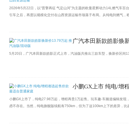
2026年5月22日，以“晋擎再征 气定山河”为主题的欧曼星辉动力14L燃
引车之后，再度以规模化交付在山西资源运输市场落子布局。从纯电到燃气，欧
力用户降本增效、实现区域绿色与高效运力的双重跃升。
广汽本田新款皓影焕新价
5月20日，广汽本田新款皓影正式上市，汽油版共推出三款车型，焕新价区间13.79
小鹏GX上市 纯电/
小鹏GX上市了，纯电27.98万起，增程再贵1万起售。玩车趣-车频道编辑
虑不存在。当然，纯电旗舰版续航有750km，但为了这100km上下的差异，