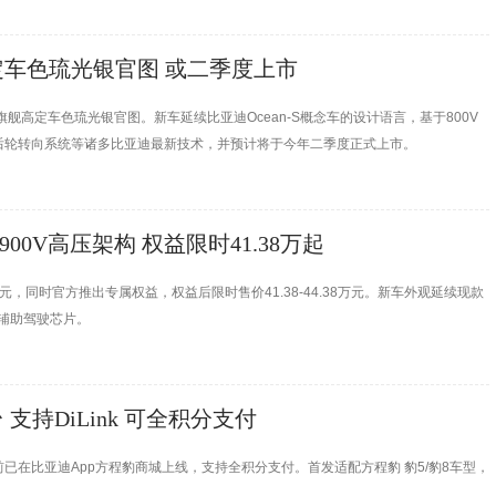
定车色琉光银官图 或二季度上市
旗舰高定车色琉光银官图。新车延续比亚迪Ocean-S概念车的设计语言，基于800V
后轮转向系统等诸多比亚迪最新技术，并预计将于今年二季度正式上市。
900V高压架构 权益限时41.38万起
8万元，同时官方推出专属权益，权益后限时售价41.38-44.38万元。新车外观延续现款
-U辅助驾驶芯片。
支持DiLink 可全积分支付
目前已在比亚迪App方程豹商城上线，支持全积分支付。首发适配方程豹 豹5/豹8车型，