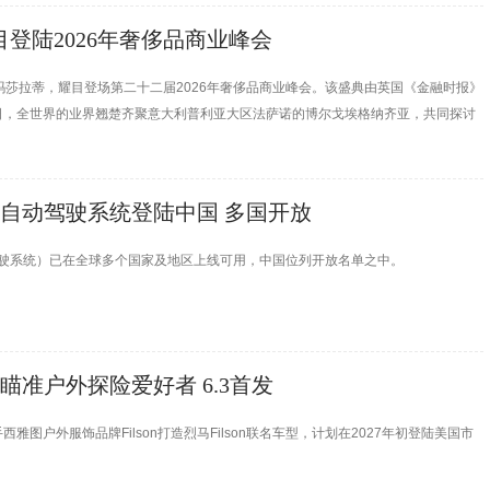
登陆2026年奢侈品商业峰会
者玛莎拉蒂，耀目登场第二十二届2026年奢侈品商业峰会。该盛典由英国《金融时报》
9日，全世界的业界翘楚齐聚意大利普利亚大区法萨诺的博尔戈埃格纳齐亚，共同探讨
全自动驾驶系统登陆中国 多国开放
自动驾驶系统）已在全球多个国家及地区上线可用，中国位列开放名单之中。
图 瞄准户外探险爱好者 6.3首发
雅图户外服饰品牌Filson打造烈马Filson联名车型，计划在2027年初登陆美国市