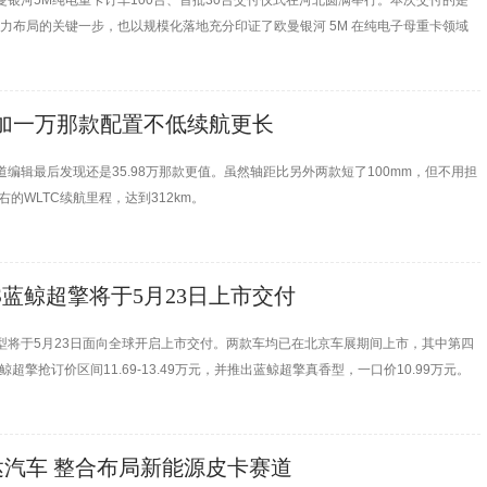
暨欧曼银河5M纯电重卡订车100台、首批30台交付仪式在河北圆满举行。本次交付的是
卡运力布局的关键一步，也以规模化落地充分印证了欧曼银河 5M 在纯电子母重卡领域
石料、钢材运输低碳升级的重要实践，为华北绿色物流转型注入强劲动能。
万起 加一万那款配置不低续航更长
编辑最后发现还是35.98万那款更值。虽然轴距比另外两款短了100mm，但不用担
的WLTC续航里程，达到312km。
US蓝鲸超擎将于5月23日上市交付
车型将于5月23日面向全球开启上市交付。两款车均已在北京车展期间上市，其中第四
鲸超擎抢订价区间11.69-13.49万元，并推出蓝鲸超擎真香型，一口价10.99万元。
汽车 整合布局新能源皮卡赛道