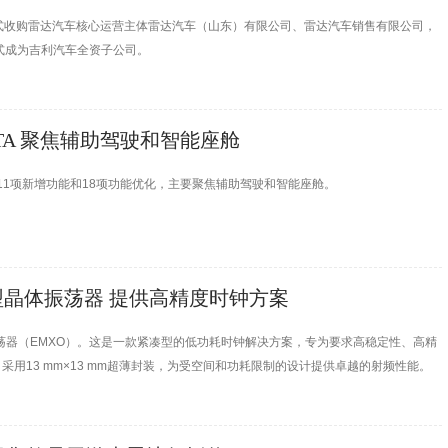
方式收购雷达汽车核心运营主体雷达汽车（山东）有限公司、雷达汽车销售有限公司，
将正式成为吉利汽车全资子公司。
版OTA 聚焦辅助驾驶和智能座舱
新包括11项新增功能和18项功能优化，主要聚焦辅助驾驶和智能座舱。
晶体振荡器 提供高精度时钟方案
3真空微型晶体振荡器（EMXO）。这是一款紧凑型的低功耗时钟解决方案，专为要求高稳定性、高精
，采用13 mm×13 mm超薄封装，为受空间和功耗限制的设计提供卓越的射频性能。