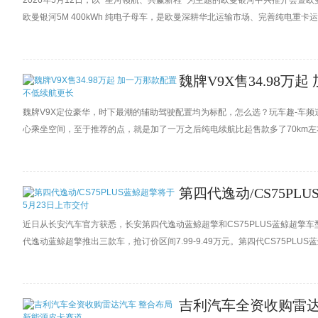
2026年5月12日，以 “星河领航、共赢新程” 为主题的欧曼银河中兴推介会
欧曼银河5M 400kWh 纯电子母车，是欧曼深耕华北运输市场、完善纯电重
的市场竞争力，更彰显“用欧曼就是省”的品牌实力，将成为河北地区煤炭、砂
魏牌V9X售34.98
魏牌V9X定位豪华，时下最潮的辅助驾驶配置均为标配，怎么选？玩车趣-车频道
心乘坐空间，至于推荐的点，就是加了一万之后纯电续航比起售款多了70km左右
第四代逸动/CS75PL
近日从长安汽车官方获悉，长安第四代逸动蓝鲸超擎和CS75PLUS蓝鲸超擎
代逸动蓝鲸超擎推出三款车，抢订价区间7.99-9.49万元。第四代CS75PLUS蓝
吉利汽车全资收购雷达