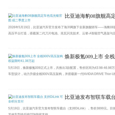
比亚迪海豹08旗舰高
2026年5月19日，比亚迪汽车官方发布了海洋网旗下全新旗舰轿车——海豹08
高压平台打造，搭载第二代刀片电池、兆瓦闪充技术、云辇-A智能空气悬架与
焕新极氪009上市 全栈
5月19日，焕新极氪009正式上市，共推出3款配置，售价区间为43.98-46.9
车型设计，动力升级全栈900V高压架构，并搭载新一代NVIDIA DRIVE Thor
比亚迪发布智联车载台 
5月19日，比亚迪汽车官方发布智联车载台（支持DiLink），售价3899元。
其他车型待后续OTA陆续支持。