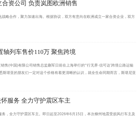
集团成立合资公司 负责岚图欧洲销售
全面深化战略合作，聚力加速出海。根据协议，双方有意向在欧洲成立一家合资企业，双方
中置轴列车售价110万 聚焦跨境
亚销售(中国)有限公司销售总监蒯军日前在上海举行的“‘行无界·信可达’跨境公路运输
“熟悉斯堪亚的朋友们一定对这个价格有着更清晰的认识，就全生命同期而言，斯堪尼亚
关怀服务 全力守护震区车主
务，全力守护震区车主。即日起至2026年6月15日，本次柳州地震受损风行车主及