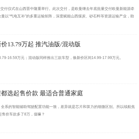
气车百台交付仪式在山西晋中隆重举行。此次交付，是欧曼继去年底批量交付欧曼新能源牵
曼以“气电互补”的多重运输矩阵，深度赋能山西煤炭、砂石料等资源运输产业，助
13.79万起 推汽油版/混动版
-16.59万元；混动版同样推出三款车型，焕新价区间14.99-17.99万元。
增程都选起售价款 最适合普通家庭
发现，全系的智能辅助驾驶配置功能一致，差异就是芯片和算力的细微区别。所以续航焦
比起售价车款多了8万，值嘛？