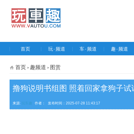
首页
玩۰频道
车۰频道
趣۰频道
首页
趣频道
图赏
>
>
撸狗说明书组图 照着回家拿狗子试
来源:
玩车趣
作者：
发布时间：2025-07-28 11:43:17