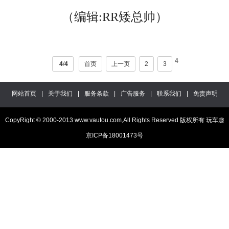
（编辑:RR矮总帅）
4
4
/
4
首页
上一页
2
3
网站首页
|
关于我们
|
服务条款
|
广告服务
|
联系我们
|
免责声明
CopyRight © 2000-2013 www.vautou.com,All Rights Reserved 版权所有 玩车趣
京ICP备18001473号