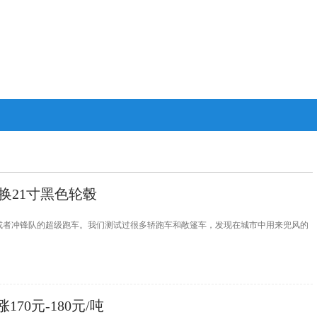
装 换21寸黑色轮毂
，或者冲锋队的超级跑车。我们测试过很多轿跑车和敞篷车，发现在城市中用来兜风的
70元-180元/吨