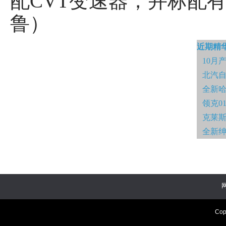
配CVT变速器，并标配有S
鲁）
近期精
10月
北汽自
全新哈弗
领克0
克莱斯
全新绅
Cop