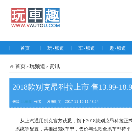
首页
玩۰频道
车۰频道
趣۰频道
首页
玩频道
资讯
>
>
2018款别克昂科拉上市 售13.99-18.
来源:
玩车趣
作者：
发布时间：2017-11-15 11:43:24
从上汽通用别克官方获悉，旗下2018款别克昂科拉正式上
系统等配置，共推出5款车型，售价与现款全系车型持平，售价区