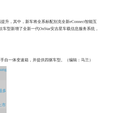
升，其中，新车将全系标配别克全新eConnect智能互
款车型新增了全新一代OnStar安吉星车载信息服务系统，
6速手自一体变速箱，并提供四驱车型。（编辑：马兰）
uang
题多
上市