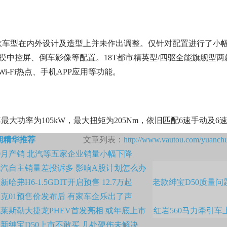
款车型在内外设计及造型上并未作出调整。仅针对配置进行了小幅提
寸触摸中控屏、倒车影像等配置。18T都市精英型/四驱全能旗舰型两
-Fi热点、手机APP应用等功能。
最大功率为105kW，最大扭矩为205Nm，依旧匹配6速手动及
期精华推荐
文章列表：
http://www.vautou.com/yuanch
0月产销 北汽等五家企业销量小幅下降
汽自主销量差投诉多 影响A股计划怎么办
新哈弗H6-1.5GDIT开启预售 12.7万起
老款绅宝D50质量问
克01预售价发布后 有家车企乐出了声
莱斯勒大捷龙PHEV首发亮相 或年底上市
红岩560马力牵引车
新绅宝D50上市不敢买 几处硬伤未解决