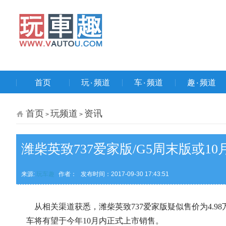
首页
玩۰频道
车۰频道
趣۰频道
首页
玩频道
资讯
>
>
潍柴英致737爱家版/G5周末版或10
来源:
玩车趣
作者：
发布时间：2017-09-30 17:43:51
从相关渠道获悉，潍柴英致737爱家版疑似售价为4.98
车将有望于今年10月内正式上市销售。