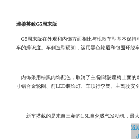
潍柴英致G5周末版
G5周末版在外观和内饰方面相比与现款车型基本保持相
车的辨识度。车侧造型硬朗，运用黑色轮眉和包围环绕车身，并
内饰采用棕黑内饰配色，取消了主/副驾驶座椅上面的刺
寸铝合金轮圈、前LED装饰灯、车顶行李架、主驾驶安全
新车搭载的是来自三菱的1.5L自然吸气发动机，最大输
近