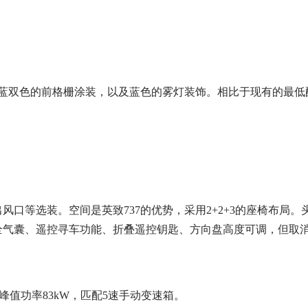
蓝双色的前格栅涂装，以及蓝色的雾灯装饰。相比于现有的最低配
口等选装。空间是英致737的优势，采用2+2+3的座椅布局
全气囊、遥控寻车功能、折叠遥控钥匙、方向盘高度可调，但取
，峰值功率83kW，匹配5速手动变速箱。