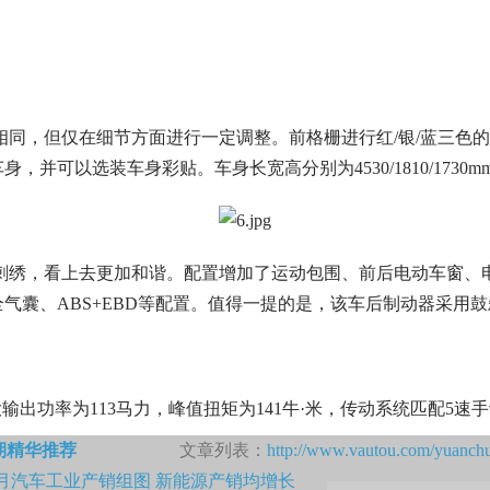
同，但仅在细节方面进行一定调整。前格栅进行红/银/蓝三色
可以选装车身彩贴。车身长宽高分别为4530/1810/1730mm
绣，看上去更加和谐。配置增加了运动包围、前后电动车窗、电
气囊、ABS+EBD等配置。值得一提的是，该车后制动器采用
出功率为113马力，峰值扭矩为141牛·米，传动系统匹配5速
期精华推荐
文章列表：
http://www.vautou.com/yuanch
5月汽车工业产销组图 新能源产销均增长