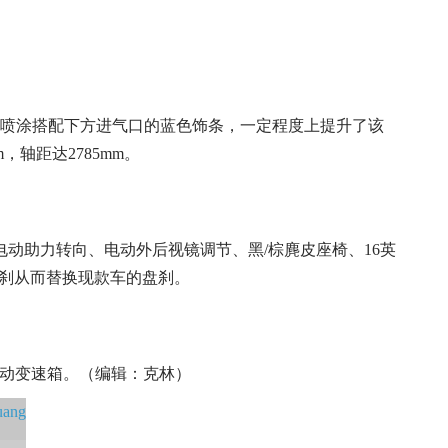
的喷涂搭配下方进气口的蓝色饰条，一定程度上提升了该
，轴距达2785mm。
动助力转向、电动外后视镜调节、黑/棕麂皮座椅、16英
鼓刹从而替换现款车的盘刹。
手动变速箱。（编辑：克林）
uang