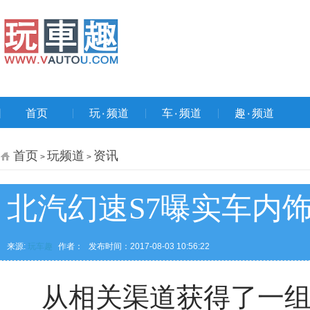
首页
玩۰频道
车۰频道
趣۰频道
首页
玩频道
资讯
>
>
北汽幻速S7曝实车内饰
来源:
玩车趣
作者：
发布时间：2017-08-03 10:56:22
从相关渠道获得了一组北