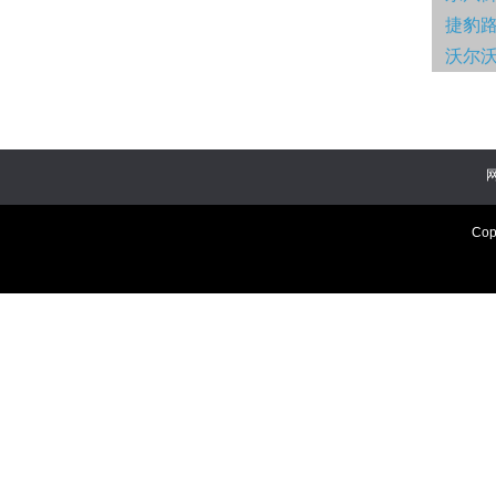
捷豹
沃尔沃
Cop