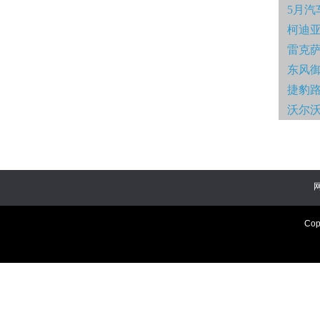
5月汽
柯迪亚
雷克萨
东风御
捷豹
沃尔沃
Cop