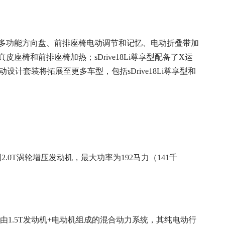
动型多功能方向盘、前排座椅电动调节和记忆、电动折叠带加
皮座椅和前排座椅加热；sDrive18Li尊享型配备了X运
计套装将拓展至更多车型，包括sDrive18Li尊享型和
系列2.0T涡轮增压发动机，最大功率为192马力（141千
一套由1.5T发动机+电动机组成的混合动力系统，其纯电动行