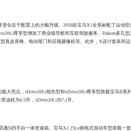
要变化在于配置上的大幅升级。2018款宝马X1全系标配了运
20Li尊享型增加了商业级导航和互联驾驶服务、Dakota多孔型真
多孔型真皮座椅、电动尾门和后视摄像机等。此外，X设计套装和运动设
亮点，sDrive20Li领先型和xDrive20Li尊享型搭载宝马B
耗为6.5升，xDrive20Li为7.1升。
传动匹配6挡手自一体变速箱。宝马X1 25Le插电式混动车型搭载