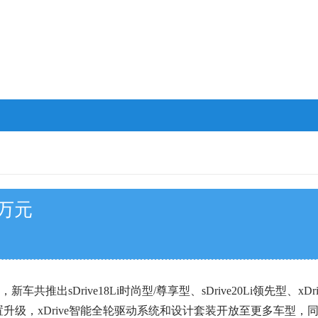
9万元
推出sDrive18Li时尚型/尊享型、sDrive20Li领先型、xDri
仅配置升级，xDrive智能全轮驱动系统和设计套装开放至更多车型，