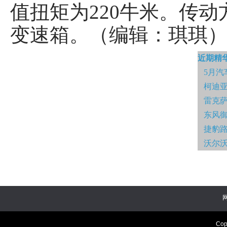
值扭矩为220牛米。传
变速箱。（编辑：琪琪
近期精
5月汽
柯迪亚
雷克萨
东风御
捷豹
沃尔沃
Cop