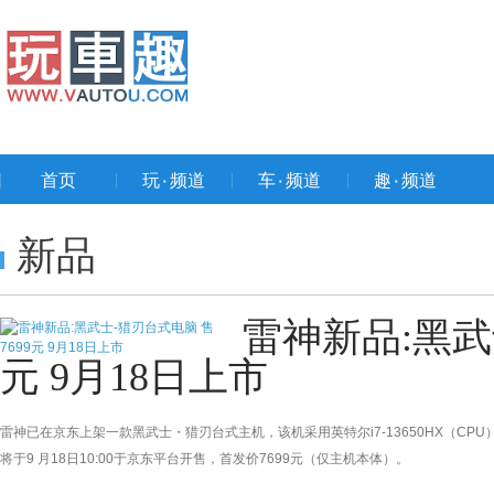
首页
玩۰频道
车۰频道
趣۰频道
新品
雷神新品:黑武
元 9月18日上市
雷神已在京东上架一款黑武士・猎刃台式主机，该机采用英特尔i7-13650HX（CPU）+32
将于9 月18日10:00于京东平台开售，首发价7699元（仅主机本体）。