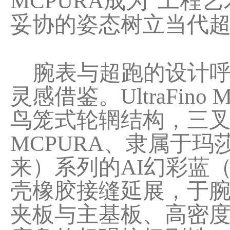
MCPURA成为“工
妥协的姿态树立当代
腕表与超跑的设计呼
灵感借鉴。UltraFino
鸟笼式轮辋结构，三
MCPURA、隶属于玛莎拉蒂
来）系列的AI幻彩蓝（A
壳橡胶接缝延展，于腕
夹板与主基板、高密度