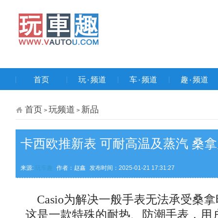
首页
玩۰频道
车۰频道
趣۰频道
首页
玩频道
新品
>
>
卡西欧推新表 可耐高温及蒸汽 桑
来源:
玩车趣
作者：赵鑫
发布时间：2025-01-21 17:31:27
Casio为解决一般手表无法承受桑拿
这是一款特殊的耐热、防潮手表，用