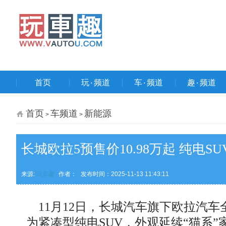
首页
玩۰频道
车۰频道
趣۰频道
首页
车频道
新能源
>
>
长城欧拉5预售价10.98万起 纯电S
来源:
玩车趣
作者：
发布时间：2025-11-13 11:43:11
11月12日，长城汽车旗下欧拉汽车全新
为紧凑型纯电SUV，外观延续“猫系”