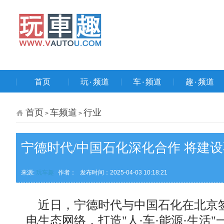
首页
玩۰频道
车۰频道
趣۰频道
首页
车频道
行业
>
>
宁德时代/中国石化深化合作 将建设
来源:
玩车趣
作者：
发布时间：2025-04-03 10:18:21
近日，宁德时代与中国石化在北京签
电生态网络，打造"人·车·能源·生