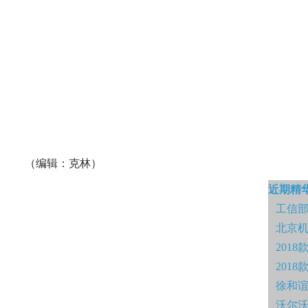
（编辑：克林）
近期精
工信部
北京
201
2018
徐和
沃尔沃