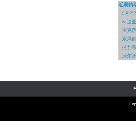
近期精
5月汽
柯迪亚
雷克萨
东风御
捷豹
沃尔沃
Cop